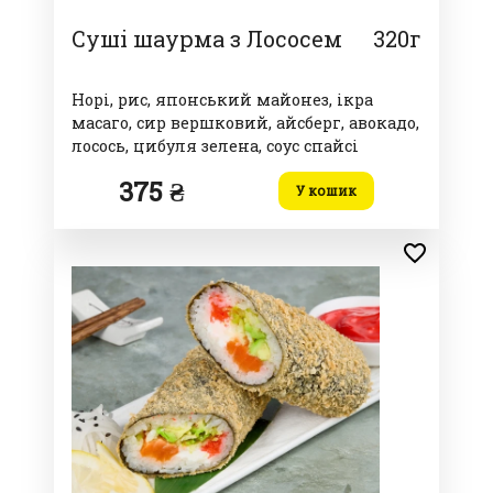
Суші шаурма з Лососем
320г
Норі, рис, японський майонез, ікра
масаго, сир вершковий, айсберг, авокадо,
лосось, цибуля зелена, соус спайсі
375 ₴
У кошик