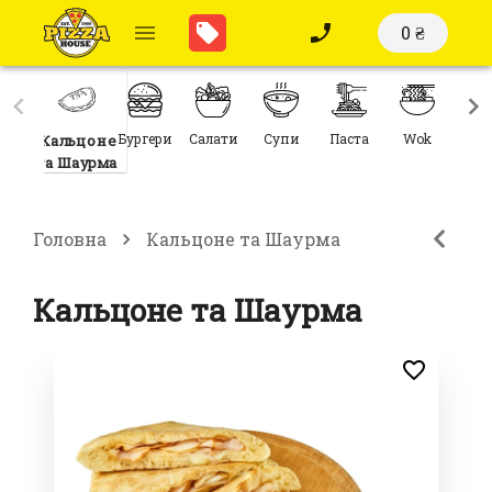
0 ₴
Суші
Бургери
Салати
Супи
Паста
Wok
Заку
Кальцоне
Сети
та Шаурма
Головна
Кальцоне та Шаурма
Кальцоне та Шаурма