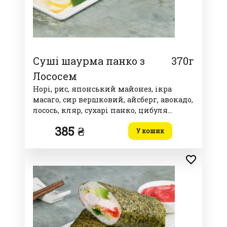
Суші шаурма панко з
370г
Лососем
Норі, рис, японський майонез, ікра
масаго, сир вершковий, айсберг, авокадо,
лосось, кляр, сухарі панко, цибуля
зелена, соус спайсі
385 ₴
У кошик