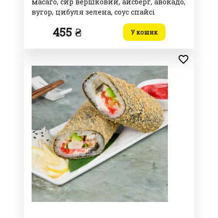
масаго, сир вершковий, айсберг, авокадо,
вугор, цибуля зелена, соус спайсі
455 ₴
У кошик