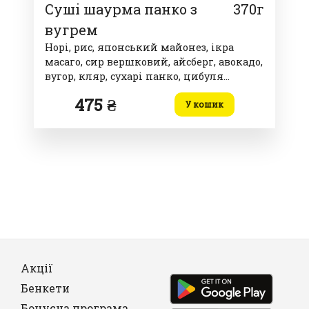
Суші шаурма панко з
370г
вугрем
Норі, рис, японський майонез, ікра
масаго, сир вершковий, айсберг, авокадо,
вугор, кляр, сухарі панко, цибуля
зелена, соус спайсі
475 ₴
У кошик
Акції
Бенкети
Бонусна програма