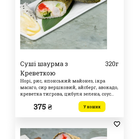
Суші шаурма з
320г
Креветкою
Норі, рис, японський майонез, ікра
масаго, сир вершковий, айсберг, авокадо,
креветка тигрова, цибуля зелена, соус
спайсі
375 ₴
У кошик