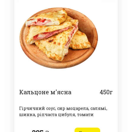
Кальцоне м'ясна
450г
Гірчичний соус, сир моцарела, салямі,
шинка, ріпчаста цибуля, томати