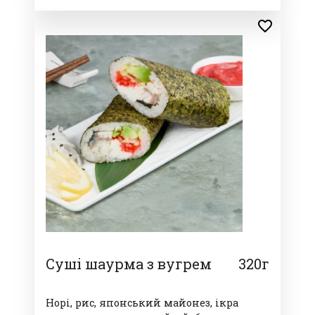
Суші шаурма з вугрем
320г
Норі, рис, японський майонез, ікра