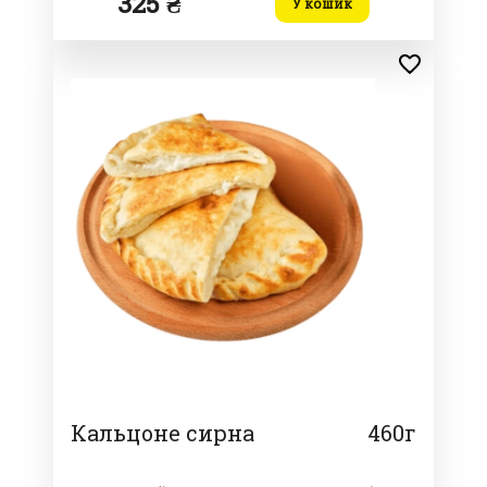
325 ₴
У кошик
Кальцоне сирна
460г