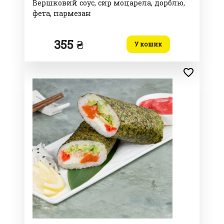
Вершковий соус, сир моцарела, дорблю,
фета, пармезан
355 ₴
У кошик