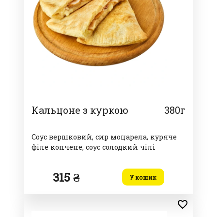
Кальцоне з куркою
380г
Соус вершковий, сир моцарела, куряче
філе копчене, соус солодкий чілі
315 ₴
У кошик