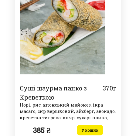
Суші шаурма панко з
370г
Креветкою
Норі, рис, японський майонез, ікра
масаго, сир вершковий, айсберг, авокадо,
креветка тигрова, кляр, сухарі панко,
цибуля зелена, соус спайсі
385 ₴
У кошик