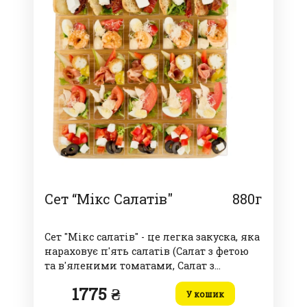
Сет “Мікс Салатів"
880г
Сет "Мікс салатів" - це легка закуска, яка
нараховує п'ять салатів (Салат з фетою
та в'яленими томатами, Салат з
креветками, Салат з прошуто та грушею,
1775 ₴
Салат цезар з куркою, Салат грецький)
У кошик