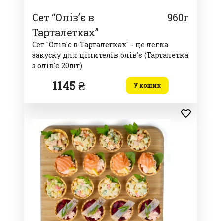
Сет “Олів’є в
960г
Тарталетках”
Сет "Олів'є в Тарталетках" - це легка
закуску для цінителів олів'є (Тарталетка
з олів'є 20шт)
1145 ₴
У кошик