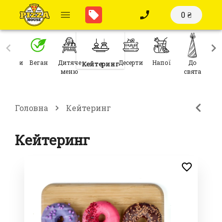
0 ₴
ніданки
Веган
Дитяче
Десерти
Напої
До
Кейтеринг
меню
свята
Головна
Кейтеринг
Кейтеринг