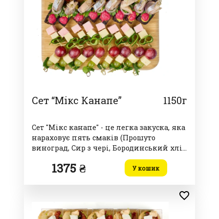
Сет “Мікс Канапе”
1150г
Сет "Мікс канапе" - це легка закуска, яка
нараховує пять смаків (Прошуто
виноград, Сир з чері, Бородинський хліб
з оселедцем, Шинка сир, виноград сир)
1375 ₴
У кошик