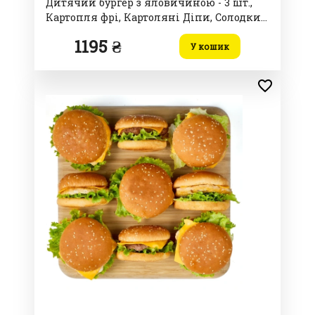
Дитячий бургер з яловичиною - 3 шт.,
Картопля фрі, Картоляні Діпи, Солодкий
чілі-майонез, Кетчуп
1195 ₴
У кошик