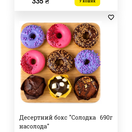
335 ₴
У кошик
Десертний бокс "Солодка
690г
насолода"