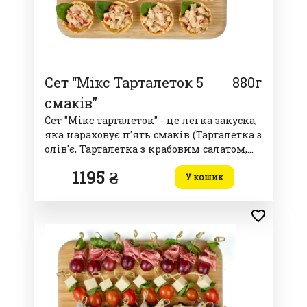
Сет “Мікс Тарталеток 5
880г
смаків”
Сет "Мікс тарталеток" - це легка закуска,
яка нараховує п'ять смаків (Тарталетка з
олів'є, Тарталетка з крабовим салатом,
Тарталетка з вершковим мусом та
1195 ₴
лососем, Тарталетка оселедець з
У кошик
буряком, Тарталетка з куркою та
грибами)