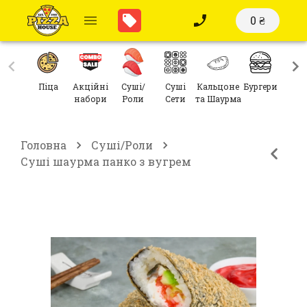
0 ₴
Піца
Акційні
Суші/
Суші
Кальцоне
Бургери
Сал
набори
Роли
Сети
та Шаурма
Головна
Суші/Роли
Суші шаурма панко з вугрем