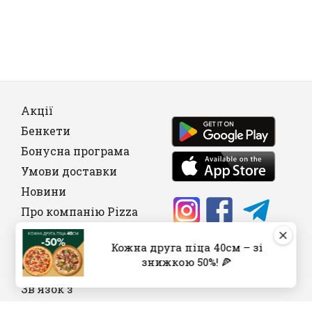
Акції
Бенкети
Бонусна програма
Умови доставки
Новини
Про компанію Pizza
House
Кожна друга піца 40см – зі
Франшиза
знижкою 50%! 🍕
Вакансії
Зв'язок з
Керівництвом