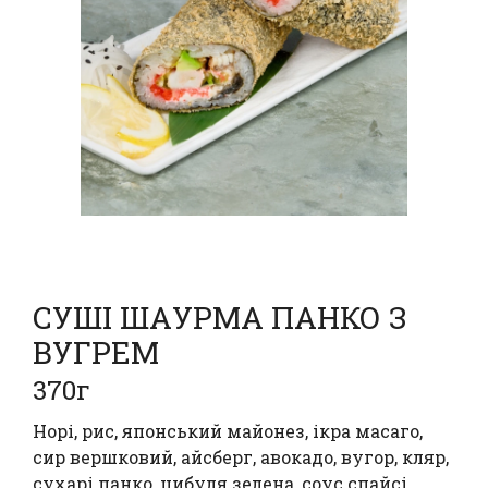
СУШІ ШАУРМА ПАНКО З
ВУГРЕМ
370г
Норі, рис, японський майонез, ікра масаго,
сир вершковий, айсберг, авокадо, вугор, кляр,
сухарі панко, цибуля зелена, соус спайсі