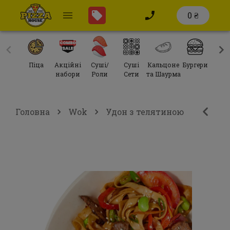
0 ₴
Піца
Акційні
Суші/
Суші
Кальцоне
Бургери
Сал
набори
Роли
Сети
та Шаурма
Головна
Wok
Удон з телятиною