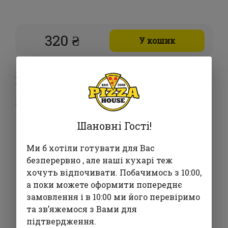
320 ₴
У кошик
Хочу додати
Гострота:
Не гостре +0 ₴
Шановні Гості!
Середньої гостроти +0 ₴
Ми б хотіли готувати для Вас
безперервно , але наші кухарі теж
Гостре +0 ₴
хочуть відпочивати. Побачимось з 10:00,
а поки можете оформити попереднє
замовлення і в 10:00 ми його перевіримо
та звʼяжемося з Вами для
Часто замовляють з
підтвердження.