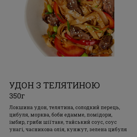
УДОН З ТЕЛЯТИНОЮ
350г
Локшина удон, телятина, солодкий перець,
цибуля, морква, боби едамме, помідори,
імбир, гриби шіїтаке, тайський соус, соус
унагі, часникова олія, кунжут, зелена цибуля