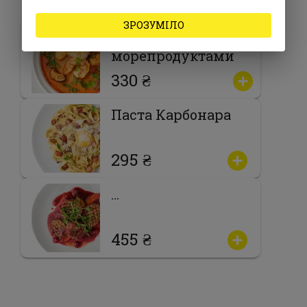
ЗРОЗУМІЛО
Том Ям із
морепродуктами
330 ₴
Паста Карбонара
295 ₴
…
455 ₴