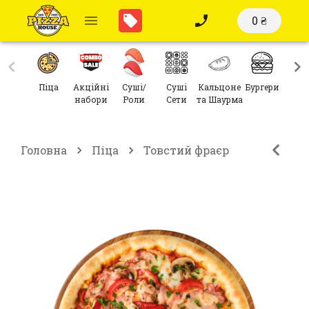
0 ₴
Піца
Акційні
Суші/
Суші
Кальцоне
Бургери
Сал
набори
Роли
Сети
та Шаурма
Головна
Піца
Товстий фраєр