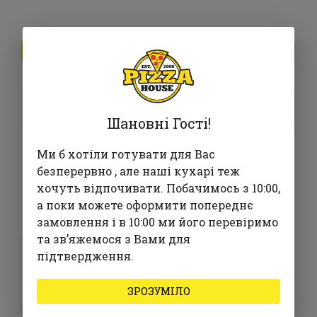
230г
750г
355 ₴
У кошик
Шановні Гості!
Ми б хотіли готувати для Вас
безперервно , але наші кухарі теж
хочуть відпочивати. Побачимось з 10:00,
Часто замовляють з
а поки можете оформити попереднє
замовлення і в 10:00 ми його перевіримо
та звʼяжемося з Вами для
Картопляні Діпи
підтвердження.
BIG
ЗРОЗУМІЛО
285 ₴