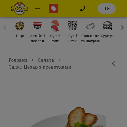
0 ₴
Піца
Акційні
Суші/
Суші
Кальцоне
Бургери
Сал
набори
Роли
Сети
та Шаурма
Головна
Салати
Салат Цезар з креветками