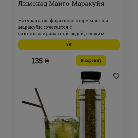
Лимонад Манго-Маракуйя
Натуральное фруктовое пюре манго и
маракуйи сочетается с
сильногазированной водой, свежим
лимоном и ароматной мятой.
0.5l
135 ₴
В корзину