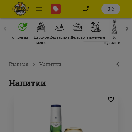
0 ₴
автраки
Веган
Детское
Кейтеринг
Десерты
К
Напитки
меню
празднику
Главная
Напитки
Напитки