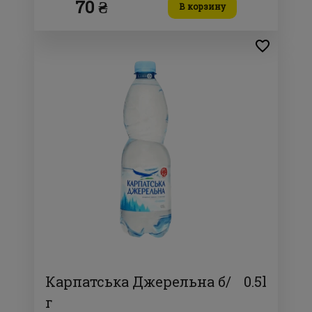
70 ₴
В корзину
Карпатська Джерельна б/
0.5l
г