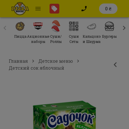
0 ₴
Пицца
Акционные
Суши/
Суши
Кальцонэ
Бургеры
Сал
наборы
Роллы
Сеты
и Шаурма
Главная
Детское меню
Детский сок яблочный