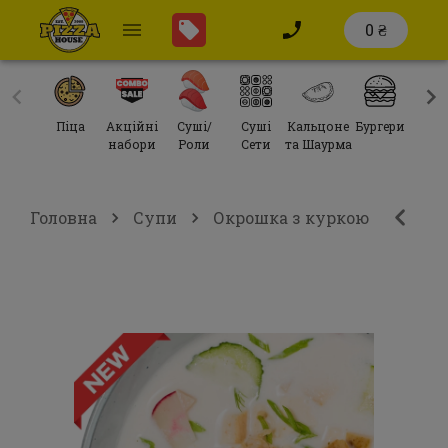
0 ₴
Піца
Акційні
Суші/
Суші
Кальцоне
Бургери
Сал
набори
Роли
Сети
та Шаурма
Головна
Супи
Окрошка з куркою