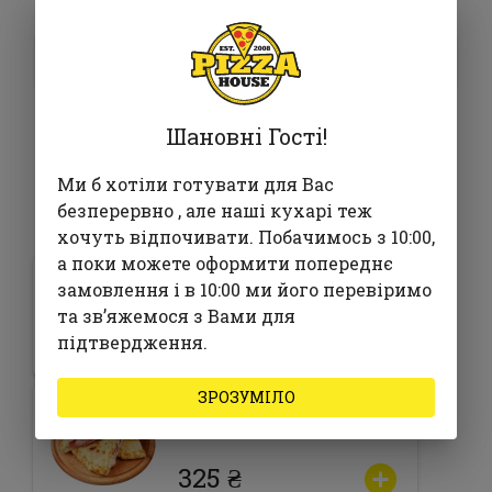
225 ₴
У кошик
Шановні Гості!
Ми б хотіли готувати для Вас
Часто замовляють з
безперервно , але наші кухарі теж
хочуть відпочивати. Побачимось з 10:00,
а поки можете оформити попереднє
Лимонад Зелене
замовлення і в 10:00 ми його перевіримо
яблуко
та звʼяжемося з Вами для
підтвердження.
95 ₴
ЗРОЗУМІЛО
Кальцоне м'ясна
325 ₴