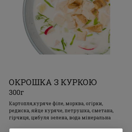
ОКРОШКА З КУРКОЮ
300г
Картопля,куряче філе, морква, огірки,
редиска, яйце куряче, петрушка, сметана,
гірчиця, цибуля зелена, вода мінеральна