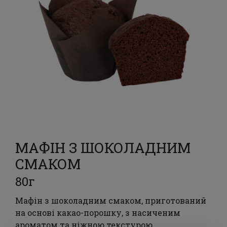
МАФІН З ШОКОЛАДНИМ
СМАКОМ
80г
Мафін з шоколадним смаком, приготований
на основі какао-порошку, з насиченим
ароматом та ніжною текстурою.