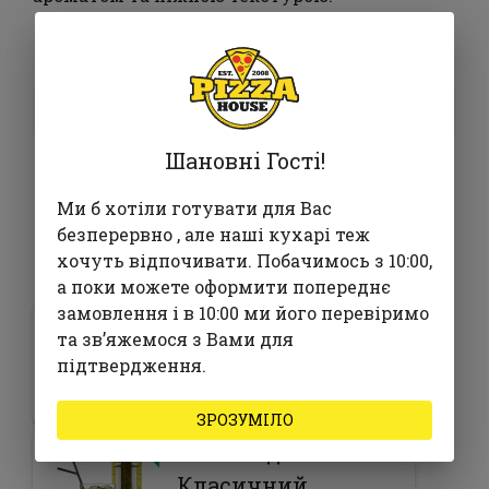
75 ₴
У кошик
Шановні Гості!
Ми б хотіли готувати для Вас
безперервно , але наші кухарі теж
Часто замовляють з
хочуть відпочивати. Побачимось з 10:00,
а поки можете оформити попереднє
замовлення і в 10:00 ми його перевіримо
Пепероні
та звʼяжемося з Вами для
підтвердження.
515 ₴
ЗРОЗУМІЛО
Лимонад
Класичний