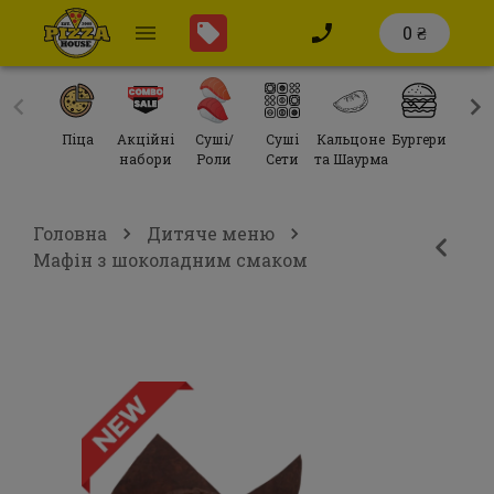
0 ₴
Піца
Акційні
Суші/
Суші
Кальцоне
Бургери
Сал
набори
Роли
Сети
та Шаурма
Головна
Дитяче меню
Мафін з шоколадним смаком