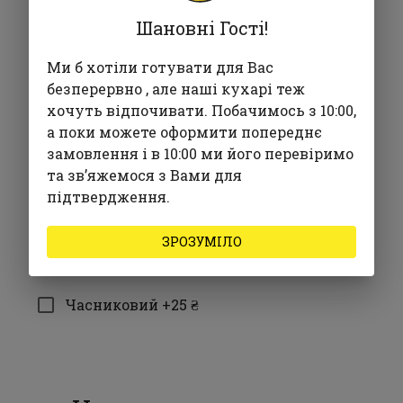
Гамадарі +25 ₴
Шановні Гості!
Журавлинний +30 ₴
Ми б хотіли готувати для Вас
Песто +35 ₴
безперервно , але наші кухарі теж
хочуть відпочивати. Побачимось з 10:00,
Спайсі +30 ₴
а поки можете оформити попереднє
замовлення і в 10:00 ми його перевіримо
Унагі +15 ₴
та звʼяжемося з Вами для
Сирний +30 ₴
підтвердження.
Блю Чіз +25 ₴
ЗРОЗУМІЛО
Шрірача +35 ₴
Часниковий +25 ₴