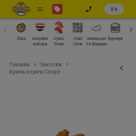
0 ₴
Піца
Акційні
Суші/
Суші
Кальцоне
Бургери
Сал
набори
Роли
Сети
та Шаурма
Головна
Закуски
Крила курячі Crispy