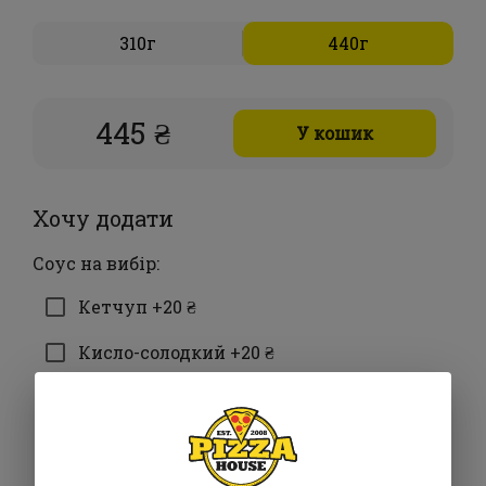
310г
440г
445 ₴
У кошик
Хочу додати
Соус на вибір:
Кетчуп +20 ₴
Кисло-солодкий +20 ₴
Майонез +20 ₴
Солодкий Чілі +25 ₴