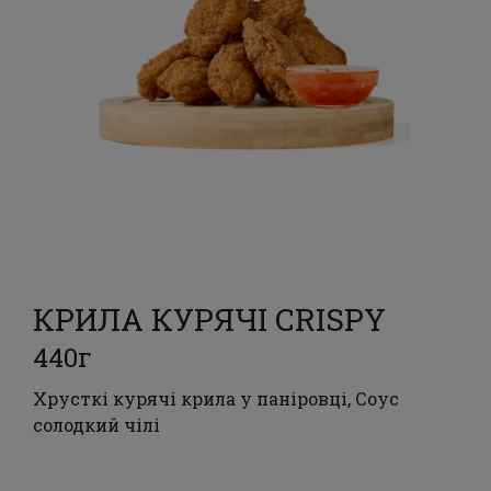
КРИЛА КУРЯЧІ CRISPY
440г
Хрусткі курячі крила у паніровці, Соус
солодкий чілі