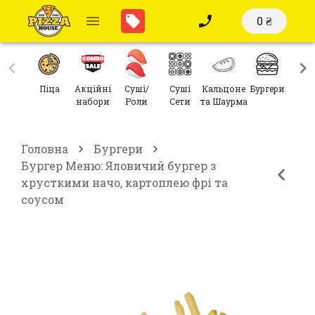
0 ₴
Піца
Акційні
Суші/
Суші
Кальцоне
Бургери
Сал
набори
Роли
Сети
та Шаурма
Головна
Бургери
Бургер Меню: Яловичий бургер з
хрусткими начо, картоплею фрі та
соусом