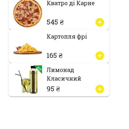
Кватро ді Карне
545 ₴
Картопля фрі
165 ₴
Лимонад
Класичний
95 ₴