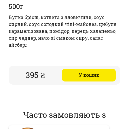
500г
Булка бріош, котлета з яловичини, соус
сирний, соус солодкий чілі-майонез, цибуля
карамелізована, помідор, перець халапеньо,
сир чеддер, начо зі смаком сиру, салат
айсберг
395 ₴
У кошик
Часто замовляють з