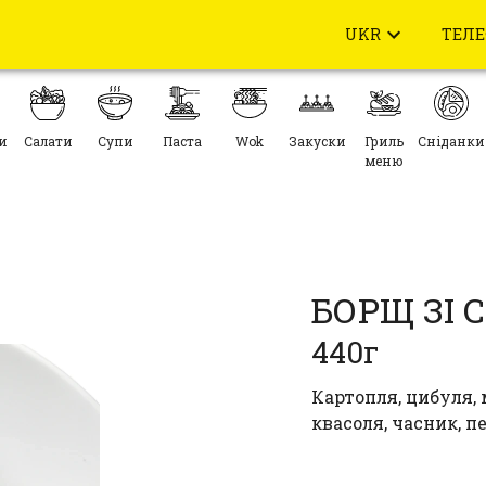
UKR
ТЕЛ
и
Салати
Супи
Паста
Wok
Закуски
Гриль
Сніданки
меню
БОРЩ ЗІ
440г
Картопля, цибуля, 
квасоля, часник, п