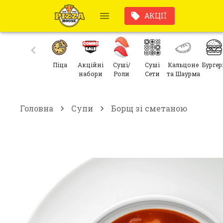
АКЦІЇ
Піца
Акційні
Суші/
Суші
Кальцоне
Бургер
набори
Роли
Сети
та Шаурма
Головна
Супи
Борщ зі сметаною