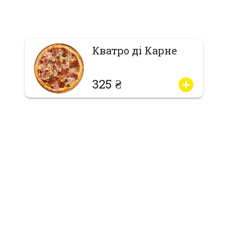
Кватро ді Карне
325 ₴