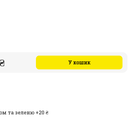
 ₴
У кошик
ом та зеленю +20 ₴