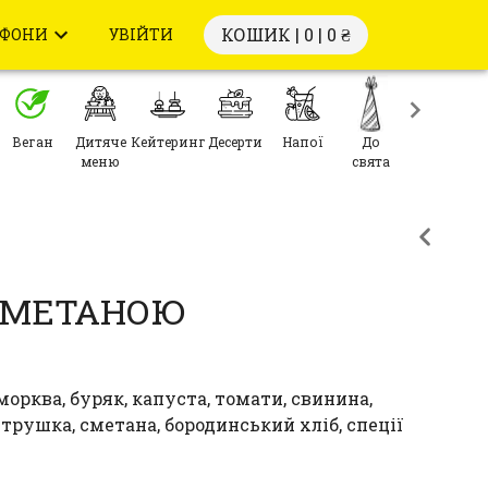
КОШИК | 0 |
0 ₴
ЕФОНИ
УВІЙТИ
Веган
Дитяче
Кейтеринг
Десерти
Напої
До
меню
свята
 СМЕТАНОЮ
морква, буряк, капуста, томати, свинина,
етрушка, сметана, бородинський хліб, спеції