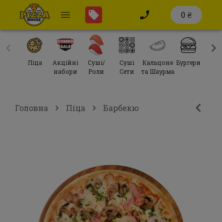
0 ₴
Піца
Акційні
Суші/
Суші
Кальцоне
Бургери
Сал
набори
Роли
Сети
та Шаурма
Головна
Піца
Барбекю