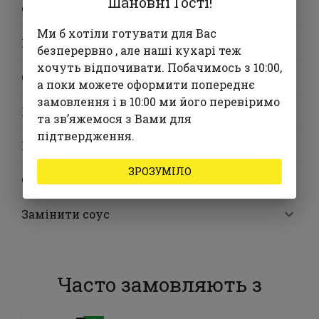
Шановні Гості!
Сири
Ми б хотіли готувати для Вас
М'ясо
безперервно , але наші кухарі теж
хочуть відпочивати. Побачимось з 10:00,
Овочі та фрукти
а поки можете оформити попереднє
замовлення і в 10:00 ми його перевіримо
Морепродукти
та звʼяжемося з Вами для
підтвердження.
Гриби
ЗРОЗУМІЛО
Спеції та зелень
Замінити соус
Часто замовляють з