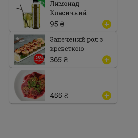
Лимонад
Класичний
95 ₴
Запечений рол з
креветкою
365 ₴
…
455 ₴