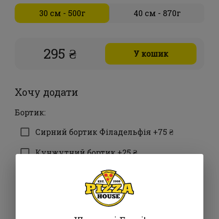
30 см - 500г
40 см - 870г
295 ₴
У кошик
Хочу додати
Бортик:
Сирний бортик Філадельфія +75 ₴
Кунжутний бортик +25 ₴
Ковбасний бортик +80 ₴
Бортик сирно-ковбасний +85 ₴