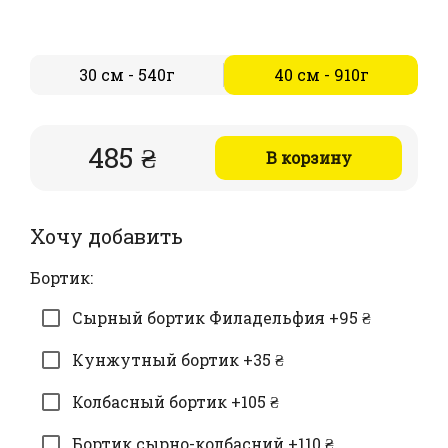
30 см - 540г
40 см - 910г
485 ₴
В корзину
Хочу добавить
Бортик:
Сырный бортик Филадельфия +95 ₴
Кунжутный бортик +35 ₴
Колбасный бортик +105 ₴
Бортик сырно-колбасний +110 ₴