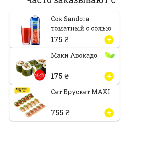
Сок Sandora
томатный с солью
175 ₴
Маки Авокадо
175 ₴
Сет Брускет MAXI
755 ₴