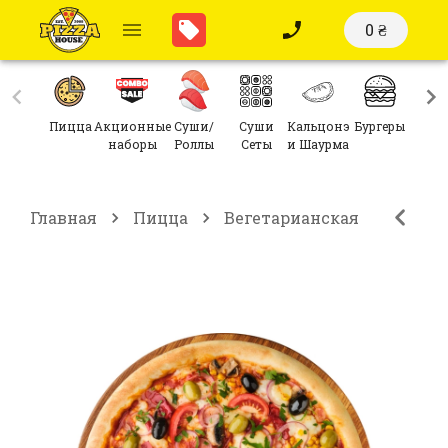
0 ₴
Пицца
Акционные
Суши/
Суши
Кальцонэ
Бургеры
Сал
наборы
Роллы
Сеты
и Шаурма
Главная
Пицца
Вегетарианская