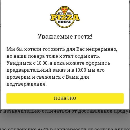
личному расчету (с обязательной выдачей фискально
 стоимости доставки). (В праздничные и предпраз
и ситуацией в стране минимальная сумма заказа мо
Уважаемые гости!
Мы бы хотели готовить для Вас непрерывно,
но наши повара тоже хотят отдыхать.
 Водица, Бортничи, Пирогово, Осокорские Сады, Феоф
Увидимся с 10:00, а пока можете оформить
вка и пригород уточняйте у оператора, но мы сделае
предварительный заказ и в 10:00 мы его
проверим и свяжемся с Вами для
подтверждения.
ресу, а также наличие продукции уточняйте у операт
ПОНЯТНО
 незначительно отличаться от доставленной проду
е отклонение +-7% в зависимости от состава ингред