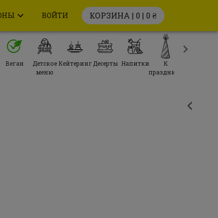
КОРЗИНА | 0 |
0 ₴
ОНЫ
ВОЙТИ
Веган
Детское
Кейтеринг
Десерты
Напитки
К
меню
празднику