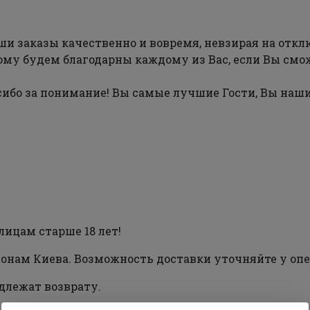
и заказы качественно и вовремя, невзирая на откл
ому будем благодарны каждому из Вас, если Вы смож
ибо за понимание! Вы самые лучшие Гости, Вы наши
лицам старше 18 лет!
йонам Киева. Возможность доставки уточняйте у опе
длежат возврату.