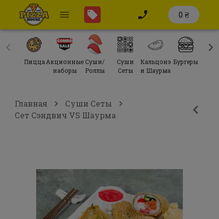
0 ₴
Пицца
Акционные
Суши/
Суши
Кальцонэ
Бургеры
Сал
наборы
Роллы
Сеты
и Шаурма
Главная
Суши Сеты
Сет Сэндвич VS Шаурма