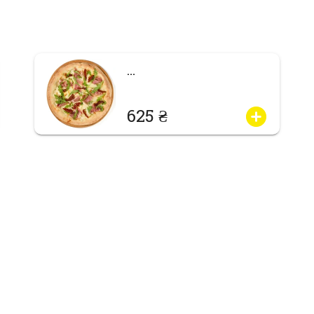
…
625 ₴