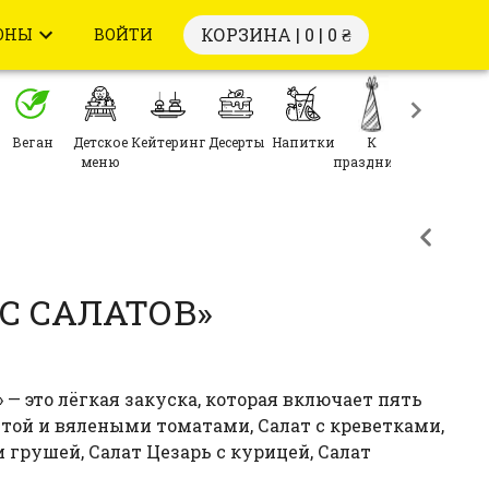
КОРЗИНА | 0 |
0 ₴
ОНЫ
ВОЙТИ
Веган
Детское
Кейтеринг
Десерты
Напитки
К
меню
празднику
С САЛАТОВ»
 — это лёгкая закуска, которая включает пять
фетой и вялеными томатами, Салат с креветками,
и грушей, Салат Цезарь с курицей, Салат