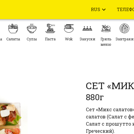
RUS
ТЕЛЕФ
ы
Салаты
Супы
Паста
Wok
Закуски
Гриль
Завтраки
меню
СЕТ «МИК
880г
Сет «Микс салатов»
салатов (Салат с 
Салат с прошутто 
Греческий).