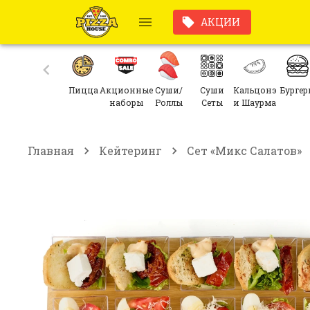
АКЦИИ
Пицца
Акционные
Суши/
Суши
Кальцонэ
Бургер
наборы
Роллы
Сеты
и Шаурма
Главная
Кейтеринг
Сет «Микс Салатов»