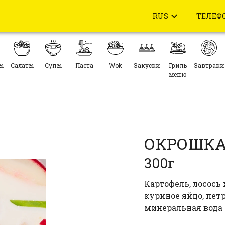
RUS
ТЕЛЕФ
ы
Салаты
Супы
Паста
Wok
Закуски
Гриль
Завтраки
меню
ОКРОШКА
300г
Картофель, лосось 
куриное яйцо, петр
минеральная вода