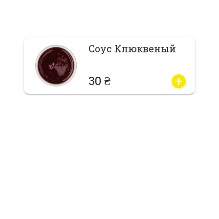
Соус Клюквеный
30 ₴