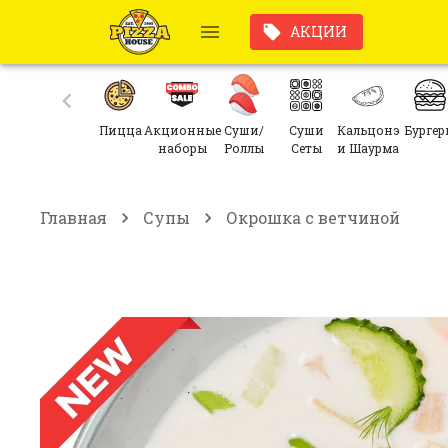
АКЦИИ
Пицца
Акционные
Суши/
Суши
Кальцонэ
Бургер
наборы
Роллы
Сеты
и Шаурма
Главная
Супы
Окрошка с ветчиной