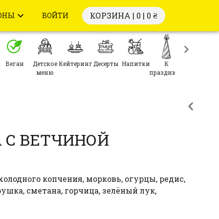
КОРЗИНА | 0 |
0 ₴
ОНЫ
ВОЙТИ
Веган
Детское
Кейтеринг
Десерты
Напитки
К
меню
празднику
 С ВЕТЧИНОЙ
холодного копчения, морковь, огурцы, редис,
ушка, сметана, горчица, зелёный лук,