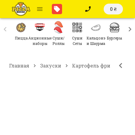
0 ₴
Пицца
Акционные
Суши/
Суши
Кальцонэ
Бургеры
Сал
наборы
Роллы
Сеты
и Шаурма
Главная
Закуски
Картофель фри