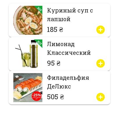
Куриный суп с
лапшой
185 ₴
Лимонад
Классический
95 ₴
Филадельфия
ДеЛюкс
505 ₴