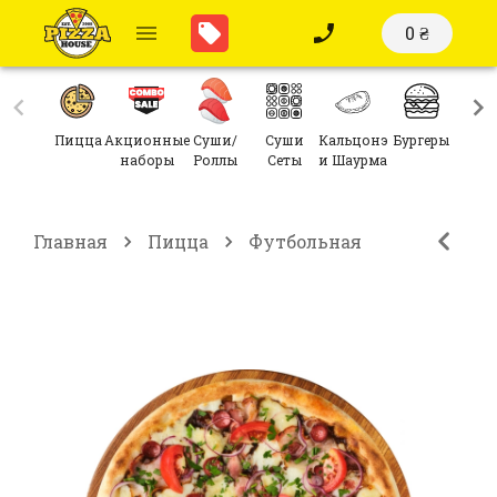
0 ₴
Пицца
Акционные
Суши/
Суши
Кальцонэ
Бургеры
Сал
наборы
Роллы
Сеты
и Шаурма
Главная
Пицца
Футбольная