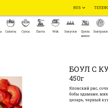
RUS
ТЕЛЕФ
ы
Салаты
Супы
Паста
Wok
Закуски
Гриль
Завтраки
меню
БОУЛ С К
450г
Японский рис, соч
бобы эдамаме, микс
цезарь, черный к