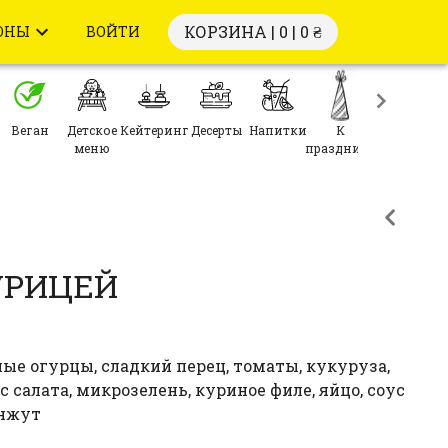
КОРЗИНА | 0 |
0 ₴
ОНЫ
ВОЙТИ
Веган
Детское
Кейтеринг
Десерты
Напитки
К
меню
празднику
УРИЦЕЙ
ные огурцы, сладкий перец, томаты, кукуруза,
 салата, микрозелень, куриное филе, яйцо, соус
унжут