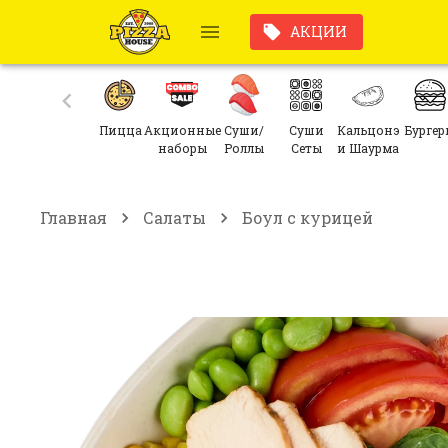
АКЦИИ
Пицца
Акционные
Суши/
Суши
Кальцонэ
Бургер
наборы
Роллы
Сеты
и Шаурма
Главная
Салаты
Боул с курицей